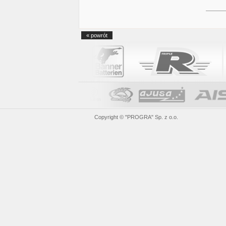
« powrót
fausse rolex
replica watches
Copyright © "PROGRA" Sp. z o.o.