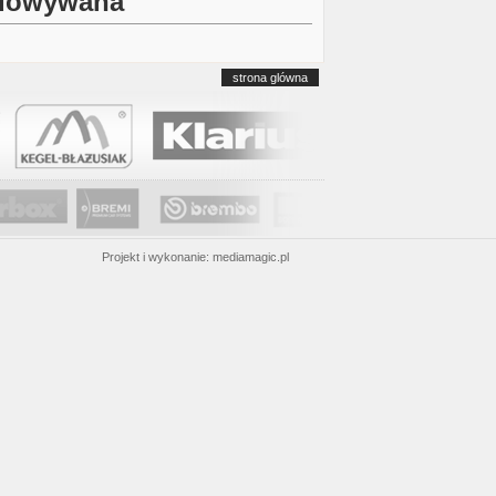
budowywana
strona glówna
Projekt i wykonanie:
mediamagic.pl